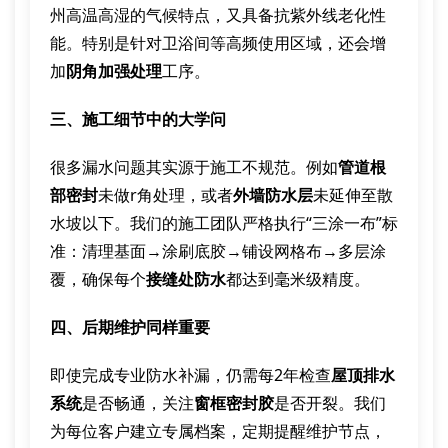
州高温高湿的气候特点，又具备抗紫外线老化性
能。特别是针对卫浴间等高频使用区域，还会增
加
阴角加强处理
工序。
三、施工细节中的大学问
很多漏水问题其实源于施工不规范。例如
管道根
部密封
未做r角处理，或者
外墙防水层
未延伸至散
水坡以下。我们的施工团队严格执行“三涂一布”标
准：清理基面→涂刷底胶→铺设网格布→多层涂
覆，确保每个
接缝处防水
都达到毫米级精度。
四、后期维护同样重要
即使完成专业防水补漏，仍需每2年检查
屋顶排水
系统
是否畅通，关注
窗框密封胶
是否开裂。我们
为每位客户建立专属档案，定期提醒维护节点，