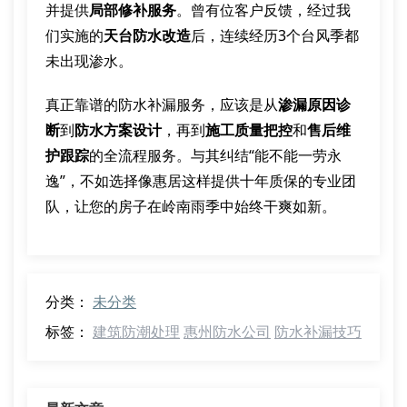
并提供
局部修补服务
。曾有位客户反馈，经过我
们实施的
天台防水改造
后，连续经历3个台风季都
未出现渗水。
真正靠谱的防水补漏服务，应该是从
渗漏原因诊
断
到
防水方案设计
，再到
施工质量把控
和
售后维
护跟踪
的全流程服务。与其纠结“能不能一劳永
逸”，不如选择像惠居这样提供十年质保的专业团
队，让您的房子在岭南雨季中始终干爽如新。
分类：
未分类
标签：
建筑防潮处理
惠州防水公司
防水补漏技巧