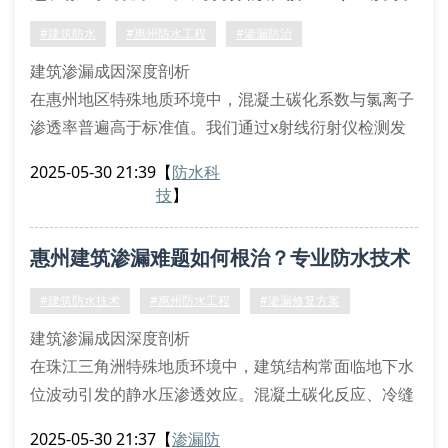
背水面负压区应采用结晶渗透型防水砂浆
阴阳角部位需预铺双面自粘型高分子卷材
渗漏防治技术
#建筑防水
#惠州防水工程
#渗漏防治
穿墙管周边应设置环形止水法兰
建筑渗漏成因深度剖析
渗
在惠州地区特殊地质环境中，混凝土碳化系数与氯离子
渗透率普遍高于标准值。我们通过x射线衍射仪检测发
现，65%的失效案例存在界面粘结应力衰减现象，特别
2025-05-30 21:39
【
防水科
是改性沥青防水卷材的剥离强度下降至0.8n/mm以下
技
】
时，极易产生毛细渗水通道。
先进工艺技术体系
惠州建筑渗漏难题如何根治？专业防水技术
采用非硫化橡胶卷材预铺反粘工法，配合聚脲喷涂弹性
体形成连续密封层。关键施工节点实施三重保障：
全解析
#建筑防水技术
#惠州防水工程
#渗漏修复方案
纳米级水泥基渗透结晶材料
建筑渗漏成因深度剖析
高分子自粘
在珠江三角洲特殊地质环境中，建筑结构常面临地下水
位波动引发的静水压渗透效应。混凝土碳化反应、冷缝
处理不当导致的毛细虹吸现象，是惠州地区出现结构性
2025-05-30 21:37
【
渗漏防