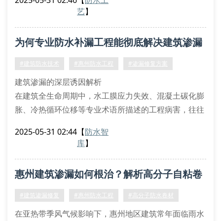
2025-05-31 02:46
【
防水工
层形成分子级粘接，实现零空隙复合防水体系。
艺
】
渗漏治理关键工艺
非固化橡胶沥青喷涂：运用双组份高压喷射设备，在阴
为何专业防水补漏工程能彻底解决建筑渗漏
阳角部位形成2mm厚无缝涂膜层
背水面抗渗工法：采用结晶渗透型材料，在混凝土内部
难题？
#建筑防水技术
#惠州防水工程
#渗漏修复方案
建筑渗漏的深层诱因解析
在建筑全生命周期中，水工膜应力失效、混凝土碳化膨
胀、冷热循环位移等专业术语所描述的工程病害，往往
导致建筑防水体系出现系统性崩解。惠州市惠城区惠居
2025-05-31 02:44
【
防水智
建筑防水补漏工程部通过三维点云扫描技术，可精准定
库
】
位结构接缝位移量达0.3mm以上的渗漏隐患区域。
前沿材料与特种工艺融合
惠州建筑渗漏如何根治？解析高分子自粘卷
采用非固化橡胶沥青涂料与高分子自粘胶膜复合工法，
实现动态裂缝的自愈合修复。针对地下室背水压渗漏问
材施工工艺
#建筑渗漏修复
#惠州防水工程
#高分子防水卷材
题，创新
在亚热带季风气候影响下，惠州地区建筑常年面临雨水