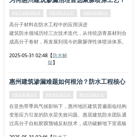
针对惠州地区常见的混凝土碳化诱发渗漏现象，工程团
队采用电化学再碱化技术进行基面修复。通
#地下室防潮处理
#屋顶防水工艺
#建筑渗漏防治
高分子材料在防水工程中的应用演进
建筑防水领域历经三次技术迭代，从传统沥青基材到合
成高分子卷材，再发展到现今的聚脲弹性体喷涂体系。
惠居工程部采用的单组分聚脲涂料，其断裂伸长率可达
2025-05-31 02:48
【
防水解
680%，拉伸强度突破22mpa，远超gb/t23446-2009标
疑
】
准要求。这种材料通过分子结构改性，实现无催化剂低
温固化特性，在惠州湿热气候下仍保持优异耐候性。
惠州建筑渗漏难题如何根治？防水工程核心
渗漏治理的精准诊断技术
针对不同渗漏类型，我们配备专业检
技术解析
#建筑渗漏治理
#惠州补漏工程
#防水层耐久性
在亚热带季风气候影响下，惠州地区建筑普遍面临结构
变形应力引发的防水层失效问题。惠居建筑防水团队通
过高分子自粘胶膜预铺反粘技术，成功破解地下室底板
渗漏顽疾。该工艺采用1.5mm厚tpo卷材与混凝土现浇