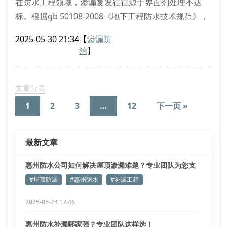
在防水工程领域，渗漏复发往往源于界面剂处理不达
标。根据gb 50108-2008《地下工程防水技术规范》，
混凝土基面含水率需控制在8%以下才能进行高分子自
2025-05-30 21:34
【
渗漏防
粘卷材施工。实际工程中，63%的二次渗漏案例与基层
治
】
预处理缺失直接相关，特别是对毛细孔隙封堵和结构变
形缝处理的忽视。
创新防水工艺技术解析
文章分页
非固化橡胶沥青与sbs改性卷材的复合工法
1
2
3
…
12
下一页 »
基于bim技术的三维节点防水预构造
最新文章
惠州防水公司如何解决屋顶渗漏难题？专业团队为您支
招
#屋顶防漏
#惠州防水
#补漏工程
2025-05-24 17:46
惠州防水补漏哪家强？专业团队这样选！