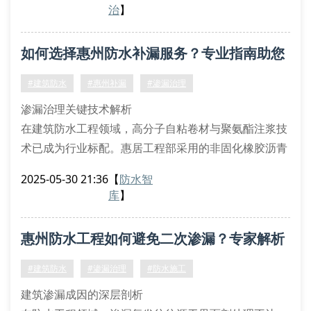
渗漏的核心诱因。根据astm c1585标准测试，本区域
治
】
建筑防水层平均有效服役周期较内陆地区缩短23.6%。
现代防水体系构建要素
如何选择惠州防水补漏服务？专业指南助您
分子级界面处理：采用非固化橡胶沥青作为过渡层，消
除传统sbs卷材的应力集中问题
避坑
#建筑防水
#惠州补漏
#渗漏治理
三维排水系统：
渗漏治理关键技术解析
在建筑防水工程领域，高分子自粘卷材与聚氨酯注浆技
术已成为行业标配。惠居工程部采用的非固化橡胶沥青
涂层可形成连续密封层，其延展率＞800%的特性有效
2025-05-30 21:36
【
防水智
应对结构形变。对于地下工程渗漏，我们运用背水面抗
库
】
渗技术配合水泥基渗透结晶材料，实现逆向阻水效果。
施工质量监控体系
惠州防水工程如何避免二次渗漏？专家解析
热熔接缝完整性检测（使用红外热成像仪）
注浆压力动态监控系统（0.3-0.5mpa精准调控）
关键工艺
#建筑防水
#渗漏治理
#防水施工
闭水试验量化评估（
建筑渗漏成因的深层剖析