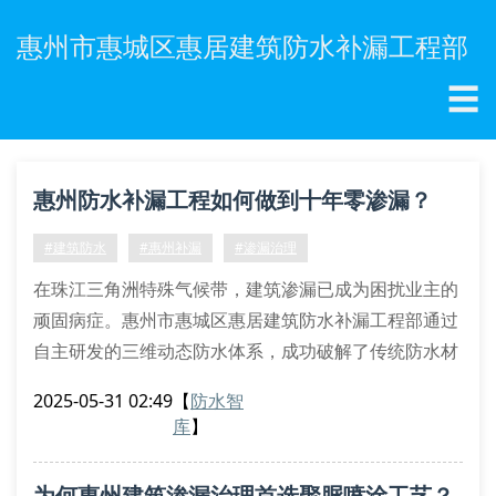
惠州市惠城区惠居建筑防水补漏工程部
☰
惠州防水补漏工程如何做到十年零渗漏？
#建筑防水
#惠州补漏
#渗漏治理
在珠江三角洲特殊气候带，建筑渗漏已成为困扰业主的
顽固病症。惠州市惠城区惠居建筑防水补漏工程部通过
自主研发的三维动态防水体系，成功破解了传统防水材
料与结构变形不协同的行业难题。该技术体系包含高分
2025-05-31 02:49
【
防水智
子自粘胶膜预铺反粘工艺、非固化橡胶沥青复合防水层
库
】
以及背水面抗渗砂浆封闭系统三大核心技术模块。
结构适应性防水解决方案
为何惠州建筑渗漏治理首选聚脲喷涂工艺？