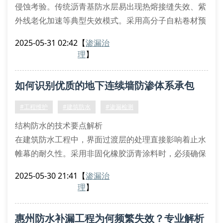
侵蚀考验。传统沥青基防水层易出现热熔接缝失效、紫
外线老化加速等典型失效模式。采用高分子自粘卷材预
铺反粘工法，通过界面应力重构技术，可有效解决结构
2025-05-31 02:42
【
渗漏治
变形引发的防水层断裂问题。
理
】
一、渗漏成因拓扑分析
根据astm d7832标准检测，惠州地区76%渗漏案例属
如何识别优质的地下连续墙防渗体系承包
于构造性渗流。混凝土碳化深度超过保护层厚度时，氯
离子渗透系数达1.5×10-12 m²/s，引发钢
商？
#工程维护
#建筑防水
#渗漏检测
结构防水的技术要点解析
在建筑防水工程中，界面过渡层的处理直接影响着止水
帷幕的耐久性。采用非固化橡胶沥青涂料时，必须确保
基层含水率控制在9%以内，并配合聚酯胎增强层施
2025-05-30 21:41
【
渗漏治
工。对于变形缝的处理，建议采用三元乙丙橡胶止水带
理
】
与遇水膨胀密封胶的复合工法，其位移补偿量可达
28mm。
惠州防水补漏工程为何频繁失效？专业解析