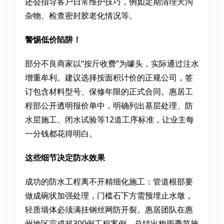
还会指导客户日常维护技巧，例如定期清理天沟
杂物、检查密封胶老化情况等。
警惕低价陷阱！
部分不良商家以“按斤收费”为噱头，实际通过注水
增重牟利。建议选择按面积计价的正规公司，签
订包含材料型号、保修年限的正式合同。惠居工
程部公开透明报价单中，明确列出基层处理、防
水层施工、闭水试验等12道工序标准，让业主每
一分钱都花得明白。
这些细节决定防水效果
成功的防水工程离不开精细化施工：管道根部要
做成碗状加强处理，门槛石下方需预埋止水墩，
轻质墙体必须满挂钢丝网防开裂。惠居团队在惠
州地区完成超300例工程案例，总结出梅雨季节施