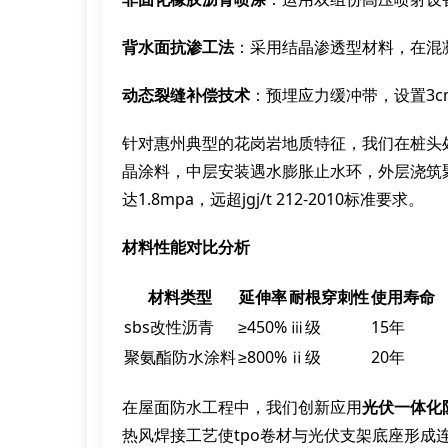
背水面抗渗工法
：采用结晶渗透型材料，在混
动态裂缝补偿技术
：预埋应力缓冲带，设置3
针对惠州典型的花岗岩地质特征，我们在桩头
晶涂料，中层安装遇水膨胀止水环，外层浇筑
达1.8mpa，远超jgj/t 212-2010标准要求。
材料性能对比分析
材料类型
延伸率
耐根穿刺性
使用寿命
sbs改性沥青
≥450%
ⅲ级
15年
聚氨酯防水涂料
≥800%
ⅱ级
20年
在屋面防水工程中，我们创新应用
光伏一体化
热风焊接工艺使tpo卷材与光伏支架底座形成