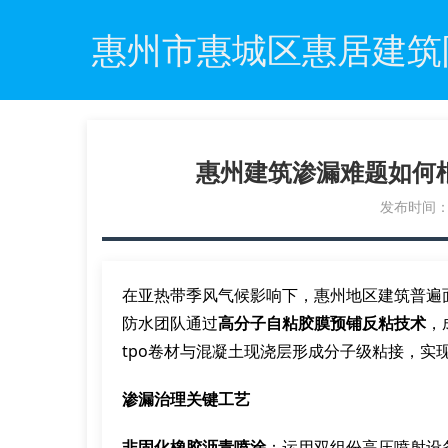
惠州市惠城区惠居建筑
惠州建筑渗漏难题如何
发布时间：20
在亚热带季风气候影响下，惠州地区建筑普遍
防水团队通过
高分子自粘胶膜预铺反粘技术
，
tpo卷材与混凝土现浇层形成分子级粘接，实
渗漏治理关键工艺
非固化橡胶沥青喷涂
：运用双组份高压喷射设