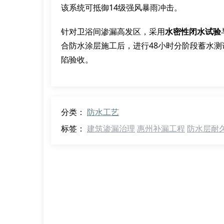
该系统可抵御14级强风暴雨冲击。
针对卫浴间渗漏高发区，采用
水密性闭水试验
合防水涂层施工后，进行48小时分阶段蓄水测试，
陷验收。
分类：
防水工艺
标签：
建筑渗漏治理
惠州补漏工程
防水层耐